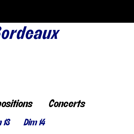
Bordeaux
positions
Concerts
 13
Dim 14