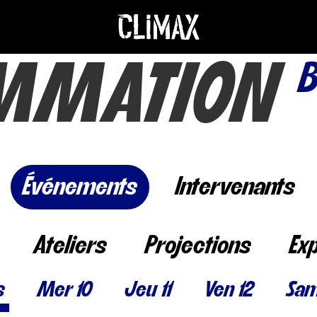
MMATION
Événements
Intervenants
Ateliers
Projections
Ex
s
Mer 10
Jeu 11
Ven 12
Sam