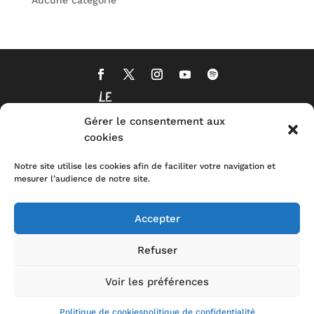
Aucune catégorie
Gérer le consentement aux
cookies
Notre site utilise les cookies afin de faciliter votre navigation et
mesurer l’audience de notre site.
Accepter
Refuser
Voir les préférences
CONTACT
MENTIONS LEGALES
POLITIQUE DE CONFIDENTIALITÉ
STOP-
TOXIC
Politique de cookies
politique de confidentialité