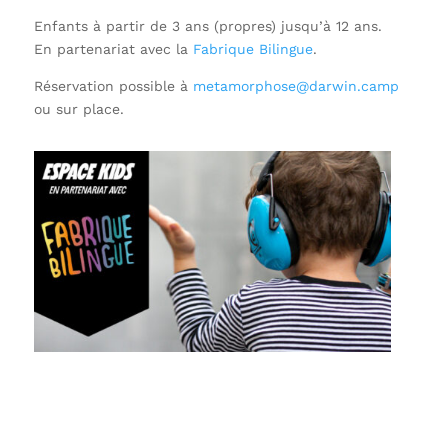
Enfants à partir de 3 ans (propres) jusqu’à 12 ans.
En partenariat avec la
Fabrique Bilingue
.
Réservation possible à
metamorphose@darwin.camp
ou sur place.