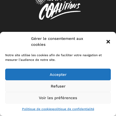
CONTACT
MENTIONS LEGALES
POLITIQUE DE CONFIDENTIALITÉ
STOP-
TOXIC
Gérer le consentement aux
cookies
Notre site utilise les cookies afin de faciliter votre navigation et
mesurer l’audience de notre site.
Accepter
Refuser
Voir les préférences
Politique de cookies
politique de confidentialité