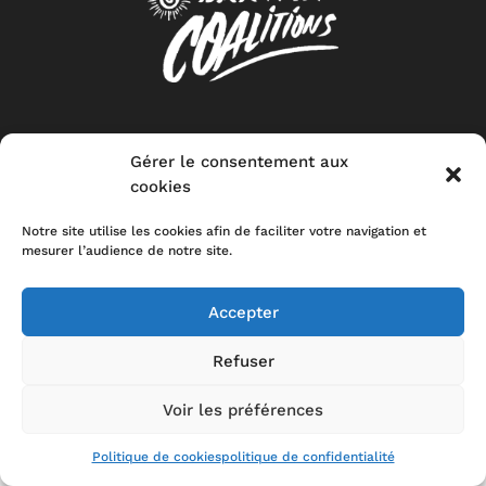
CONTACT
MENTIONS LEGALES
POLITIQUE DE CONFIDENTIALITÉ
STOP-
TOXIC
Gérer le consentement aux
cookies
Notre site utilise les cookies afin de faciliter votre navigation et
mesurer l’audience de notre site.
Accepter
Refuser
Voir les préférences
Politique de cookies
politique de confidentialité