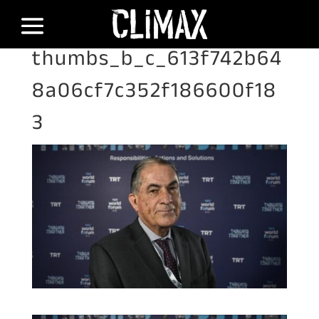
thumbs_b_c_613f742b64
8a06cf7c352f186600f18
3