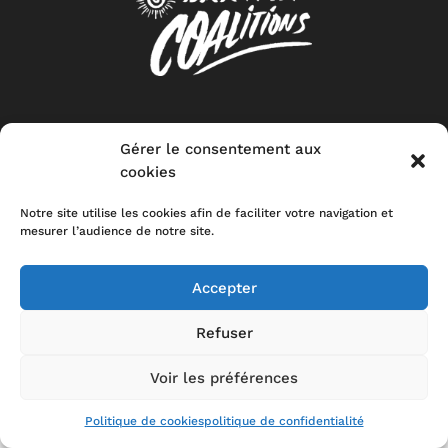
CONTACT
MENTIONS LEGALES
POLITIQUE DE CONFIDENTIALITÉ
STOP-
TOXIC
Gérer le consentement aux
cookies
Notre site utilise les cookies afin de faciliter votre navigation et
mesurer l’audience de notre site.
Accepter
Refuser
Voir les préférences
Politique de cookies
politique de confidentialité