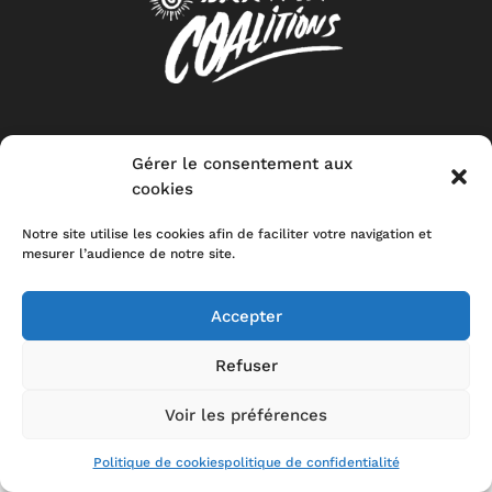
CONTACT
MENTIONS LEGALES
POLITIQUE DE CONFIDENTIALITÉ
STOP-
TOXIC
Gérer le consentement aux
cookies
Notre site utilise les cookies afin de faciliter votre navigation et
mesurer l’audience de notre site.
Accepter
Refuser
Voir les préférences
Politique de cookies
politique de confidentialité