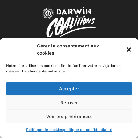
Gérer le consentement aux
cookies
CONTACT
MENTIONS LEGALES
POLITIQUE DE CONFIDENTIALITÉ
STOP-
TOXIC
Notre site utilise les cookies afin de faciliter votre navigation et
mesurer l’audience de notre site.
Accepter
Refuser
Voir les préférences
Politique de cookies
politique de confidentialité